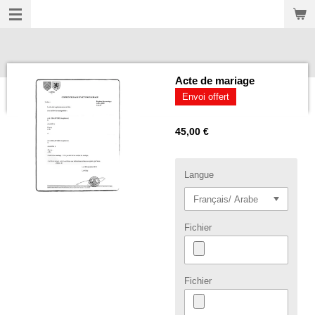
Passer
au
contenu
principal
Acte de mariage
Envoi offert
45,00 €
Langue
Fichier
Fichier