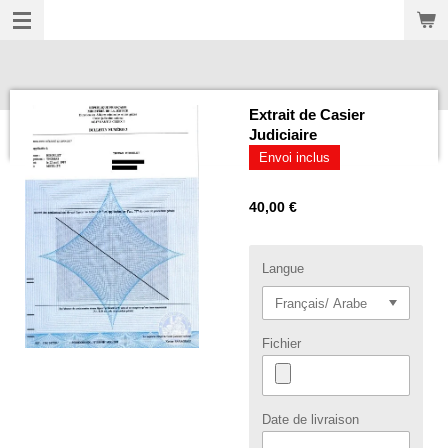
Passer
au
contenu
principal
Extrait de Casier
Judiciaire
Envoi inclus
40,00 €
Langue
Fichier
Date de livraison